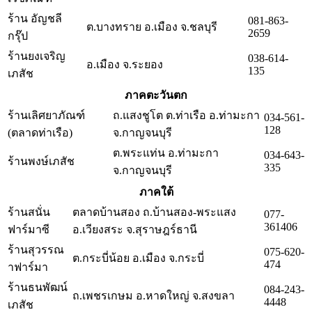
ร้าน อัญชลี
081-863-
ต.บางทราย อ.เมือง จ.ชลบุรี
2659
กรุ๊ป
ร้านยงเจริญ
038-614-
อ.เมือง จ.ระยอง
135
เภสัช
ภาคตะวันตก
ร้านเลิศยาภัณฑ์
ถ.แสงชูโต ต.ท่าเรือ อ.ท่ามะกา
034-561-
128
(ตลาดท่าเรือ)
จ.กาญจนบุรี
ต.พระแท่น อ.ท่ามะกา
034-643-
ร้านพงษ์เภสัช
335
จ.กาญจนบุรี
ภาคใต้
ร้านสนั่น
ตลาดบ้านสอง ถ.บ้านสอง-พระแสง
077-
361406
ฟาร์มาซี
อ.เวียงสระ จ.สุราษฎร์ธานี
ร้านสุวรรณ
075-620-
ต.กระบี่น้อย อ.เมือง จ.กระบี่
474
าฟาร์มา
ร้านธนพัฒน์
084-243-
ถ.เพชรเกษม อ.หาดใหญ่ จ.สงขลา
4448
เภสัช