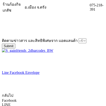
ร้านก้องกิจ
075-218-
อ.เมือง จ.ตรัง
391
เภสัช
แอตแลนต้า นวัตกรรมสมุนไพรจีน
เจ้าเดียวที่ได้รับสิทธิ์เฉพาะและผลิตภายใต้มาตรฐาน GMP
ติดตามข่าวสาร และสิทธิพิเศษจาก แอตแลนต้า
Submit
LINE ID : @atlantaherb
ติดต่อเรา :
093-616-2888
Line
Facebook
Envelope
วันทำการจันทร์ – ศุกร์ เวลา 9.00 น. – 17.00 น.
© 2018 Atlanta herb.com All Rights Reserved.
กลับไป
Facebook
LINE