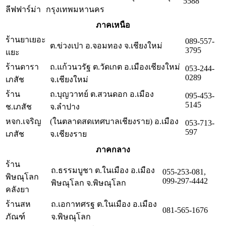
5588
ลีฟฟาร์ม่า
กรุงเทพมหานคร
ภาคเหนือ
ร้านยาเยอะ
089-557-
ต.ข่วงเปา อ.จอมทอง จ.เชียงใหม่
3795
แยะ
ร้านดารา
ถ.แก้วนวรัฐ ต.วัดเกต อ.เมืองเชียงใหม่
053-244-
0289
เภสัช
จ.เชียงใหม่
ร้าน
ถ.บุญวาทย์ ต.สวนดอก อ.เมือง
095-453-
5145
ช.เภสัช
จ.ลำปาง
หจก.เจริญ
(ในตลาดสดเทศบาลเชียงราย) อ.เมือง
053-713-
597
เภสัช
จ.เชียงราย
ภาคกลาง
ร้าน
ถ.ธรรมบูชา ต.ในเมือง อ.เมือง
055-253-081,
พิษณุโลก
099-297-4442
พิษณุโลก จ.พิษณุโลก
คลังยา
ร้านสห
ถ.เอกาทศรฐ ต.ในเมือง อ.เมือง
081-565-1676
ภัณฑ์
จ.พิษณุโลก