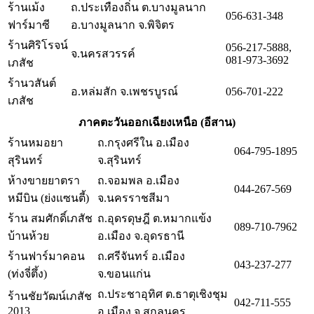
ร้านเม้ง
ถ.ประเทืองถิ่น ต.บางมูลนาก
056-631-348
ฟาร์มาซี
อ.บางมูลนาก จ.พิจิตร
ร้านศิริโรจน์
056-217-5888,
จ.นครสวรรค์
081-973-3692
เภสัช
ร้านวสันต์
อ.หล่มสัก จ.เพชรบูรณ์
056-701-222
เภสัช
ภาคตะวันออกเฉียงเหนือ (อีสาน)
ร้านหมอยา
ถ.กรุงศรีใน อ.เมือง
064-795-1895
สุรินทร์
จ.สุรินทร์
ห้างขายยาตรา
ถ.จอมพล อ.เมือง
044-267-569
หมีบิน (ย่งแซนตี้)
จ.นครราชสีมา
ร้าน สมศักดิ์เภสัช
ถ.อุดรดุษฎี ต.หมากแข้ง
089-710-7962
บ้านห้วย
อ.เมือง จ.อุดรธานี
ร้านฟาร์มาคอน
ถ.ศรีจันทร์ อ.เมือง
043-237-277
(ท่งจี่ตึ้ง)
จ.ขอนแก่น
ถ.ประชาอุทิศ ต.ธาตุเชิงชุม
ร้านชัยวัฒน์เภสัช
042-711-555
2013
อ.เมือง จ.สกลนคร