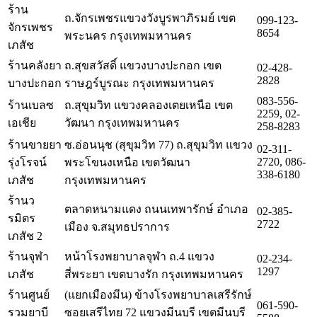
ร้าน
ถ.จักรเพชรแขวงวังบูรพาภิรมย์ เขต
099-123-
จักรเพชร
8654
พระนคร กรุงเทพมหานคร
เภสัช
ร้านคลังยา
ถ.สุขสวัสดิ์ แขวงบางปะกอก เขต
02-428-
2828
บางปะกอก
ราษฎร์บูรณะ กรุงเทพมหานคร
083-556-
ร้านเบลซ
ถ.สุขุมวิท แขวงคลองเตยเหนือ เขต
2259, 02-
เอเชีย
วัฒนา กรุงเทพมหานคร
258-8283
ร้านขายยา
ซ.อ่อนนุช (สุขุมวิท 77) ถ.สุขุมวิท แขวง
02-311-
2720, 086-
รุ่งโรจน์
พระโขนงเหนือ เขตวัฒนา
338-6180
เภสัช
กรุงเทพมหานคร
ร้านว
ตลาดหนามแดง ถนนเทพารักษ์ อำเภอ
02-385-
รมิตร
2722
เมือง จ.สมุทธปราการ
เภสัช 2
ร้านจุฬา
หน้าโรงพยาบาลจุฬา ถ.4 แขวง
02-234-
1297
เภสัช
สี่พระยา เขตบางรัก กรุงเทพมหานคร
ร้านศูนย์
(แยกเมืองมีน) ข้างโรงพยาบาลเสรีรักษ์
061-590-
รวมยาบี
ซอยเสรีไทย 72 แขวงมีนบุรี เขตมีนบุรี