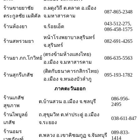
ร้านขายยาชัย
ถ.ผดุงวิถี ต.ตลาด อ.เมือง
087-865-2348
ตระกูลชัย เมดิคัล
จ.มหาสารคาม
043-512-275,
ร้านห้องยา
จ.ร้อยเอ็ด
086-458-1575
หน้าโรงพยาบาลสุรินทร์
ร้านสหรวมยา
082-691-4265
จ.สุรินทร์
(ตรงข้ามห้างแสงไทย)
ร้านยา ภก.โกวิทย์
086-635-5563
อ.เมือง จ.มหาสารคาม
(ติดกับธนาคารกสิกรไทย)
ร้านสุกรีเภสัช
095-193-1782
อ.เมือง จ.หนองบัวลำภู
ภาคตะวันออก
ร้านเภสัช
086-956-
ต.บ้านสวน อ.เมือง จ.ชลบุรี
2495
สุขภาพ
ร้านไพบูลย์
ถ.สุขุมวิท ต.ท่าประดู่ อ.เมือง
038-611-847
เภสัช
จ.ระยอง
ร้านอมร
089-833-
ต.พลวง อ.เขาคิชฌกูฏ จ.จันทบุรี
1414
เวชภัณฑ์