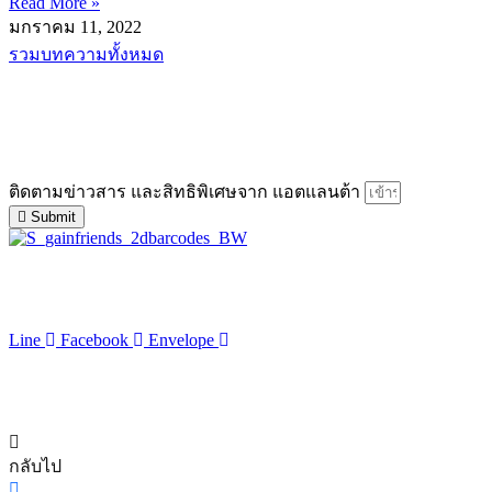
Read More »
มกราคม 11, 2022
รวมบทความทั้งหมด
แอตแลนต้า นวัตกรรมสมุนไพรจีน
เจ้าเดียวที่ได้รับสิทธิ์เฉพาะและผลิตภายใต้มาตรฐาน GMP
ติดตามข่าวสาร และสิทธิพิเศษจาก แอตแลนต้า
Submit
LINE ID : @atlantaherb
ติดต่อเรา :
093-616-2888
Line
Facebook
Envelope
วันทำการจันทร์ – ศุกร์ เวลา 9.00 น. – 17.00 น.
© 2018 Atlanta herb.com All Rights Reserved.
กลับไป